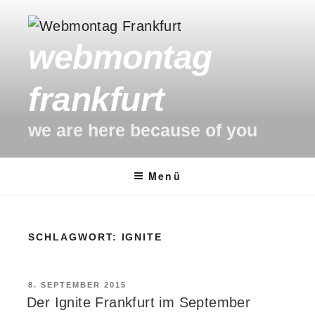
Zum
Inhalt
webmontag
springen
frankfurt
we are here because of you
Menü
SCHLAGWORT:
IGNITE
VERÖFFENTLICHT
8. SEPTEMBER 2015
AM
Der Ignite Frankfurt im September