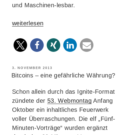
und Maschinen-lesbar.
„Ignite
weiterlesen
–
Elfmal
gezündet“
VERÖFFENTLICHT
3. NOVEMBER 2013
AM
Bitcoins – eine gefährliche Währung?
Schon allein durch das Ignite-Format
zündete der
53. Webmontag
Anfang
Oktober ein inhaltliches Feuerwerk
voller Überraschungen. Die elf „Fünf-
Minuten-Vorträge“ wurden ergänzt