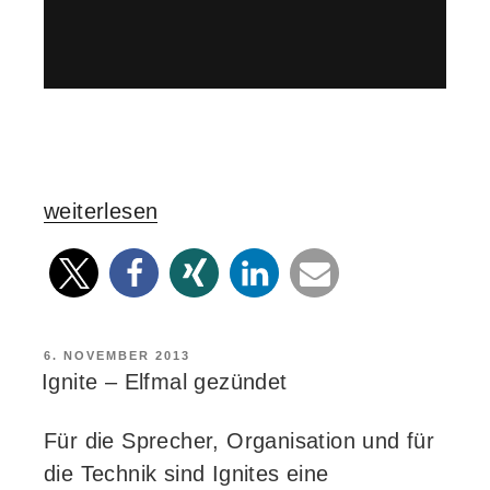
„5
weiterlesen
Minuten,
20
Folien,
0
VERÖFFENTLICHT
6. NOVEMBER 2013
Gnade
AM
Ignite – Elfmal gezündet
–
Webmontag
Für die Sprecher, Organisation und für
Frankfurt
die Technik sind Ignites eine
#59“