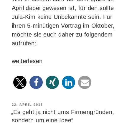
April
dabei gewesen ist, für den sollte
Jula-Kim keine Unbekannte sein. Für
ihren 5-minütigen Vortrag im Oktober,
möchte sie euch daher zu folgendem
aufrufen:
„Ein
weiterlesen
Ignite-
Selbstversuch
mit
20
Bildern
VERÖFFENTLICHT
22. APRIL 2013
AM
„Es geht ja nicht ums Firmengründen,
und
sondern um eine Idee“
dem
Vertrauen