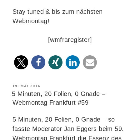
Stay tuned & bis zum nächsten
Webmontag!
[wmfraregister]
VERÖFFENTLICHT
19. MAI 2014
AM
5 Minuten, 20 Folien, 0 Gnade –
Webmontag Frankfurt #59
5 Minuten, 20 Folien, 0 Gnade – so
fasste Moderator Jan Eggers beim 59.
Webmontag Frankfurt die Essenz des