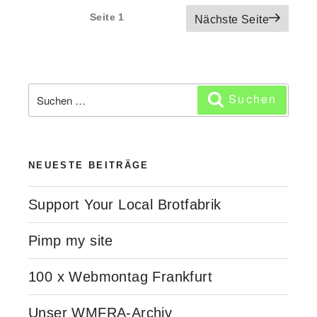
Seitennummerierung
Seite
1
Nächste Seite
der
Beiträge
Suchen
Suchen
nach:
NEUESTE BEITRÄGE
Support Your Local Brotfabrik
Pimp my site
100 x Webmontag Frankfurt
Unser WMFRA-Archiv