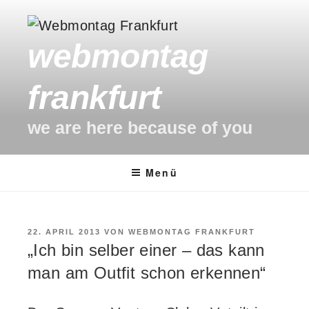
Zum
Inhalt
webmontag
springen
frankfurt
we are here because of you
Menü
VERÖFFENTLICHT
22. APRIL 2013
VON
WEBMONTAG FRANKFURT
AM
„Ich bin selber einer – das kann
man am Outfit schon erkennen“