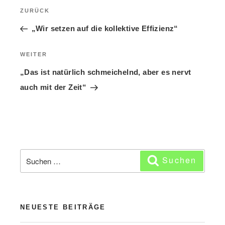
Beitragsnavigation
ZURÜCK
Vorheriger
Beitrag
„Wir setzen auf die kollektive Effizienz“
WEITER
Nächster
Beitrag
„Das ist natürlich schmeichelnd, aber es nervt
auch mit der Zeit“
Suchen
Suchen
nach:
NEUESTE BEITRÄGE