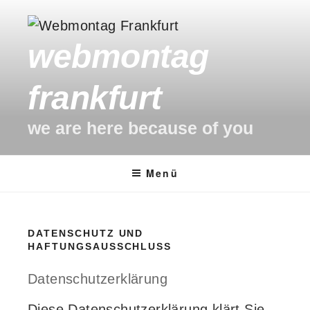
Zum
Inhalt
webmontag
springen
frankfurt
we are here because of you
Menü
DATENSCHUTZ UND
HAFTUNGSAUSSCHLUSS
Datenschutzerklärung
Diese Datenschutzerklärung klärt Sie