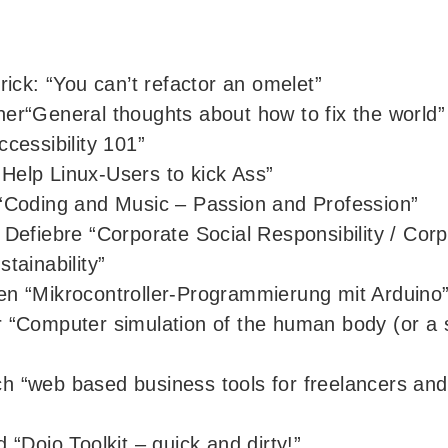
rick: “You can’t refactor an omelet”
er“General thoughts about how to fix the world”
ccessibility 101”
Help Linux-Users to kick Ass”
e“Coding and Music – Passion and Profession”
 Defiebre “Corporate Social Responsibility / Corp
tainability”
en “Mikrocontroller-Programmierung mit Arduino
 “Computer simulation of the human body (or a sm
 “web based business tools for freelancers and
 “Dojo Toolkit – quick and dirty!”