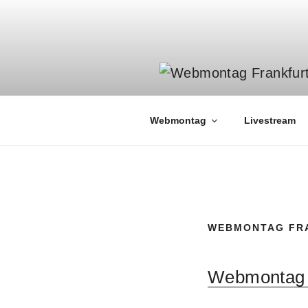
Zum
Inhalt
springen
Webmontag
Livestream
WEBMONTAG FRA
Webmontag 