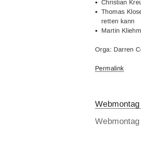
Christian Kre
Thomas Klose:
retten kann
Martin Klieh
Orga: Darren C
Permalink
Webmontag F
Webmontag F