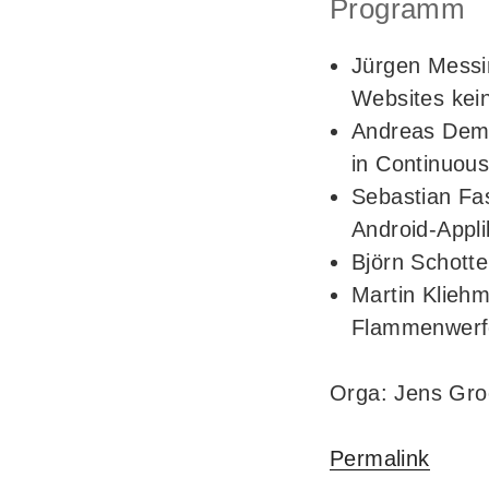
Programm
Jürgen Messi
Websites kei
Andreas Demm
in Continuou
Sebastian Fa
Android-Appli
Björn Schotte
Martin Kliehm
Flammenwerf
Orga: Jens Gro
Permalink