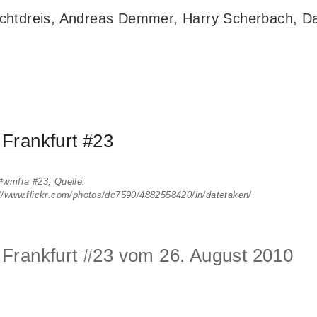
chtdreis, Andreas Demmer, Harry Scherbach, D
Frankfurt #23
#wmfra #23; Quelle:
://www.flickr.com/photos/dc7590/4882558420/in/datetaken/
rankfurt #23 vom 26. August 2010