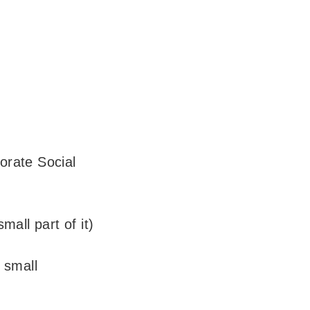
orate Social
”
all part of it)
 small