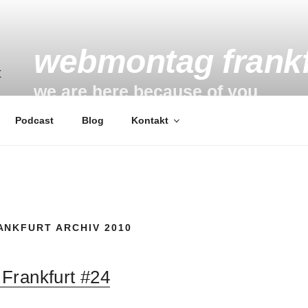
webmontag frankf
we are here because of you
Podcast
Blog
Kontakt
NKFURT ARCHIV 2010
Frankfurt #24