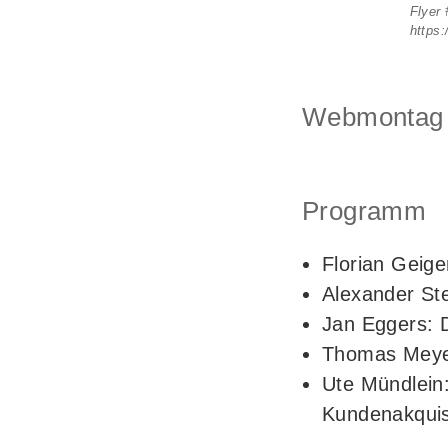
Flyer 
https
Webmontag F
Programm
Florian Geige
Alexander St
Jan Eggers: 
Thomas Meyer
Ute Mündlein:
Kundenakqui