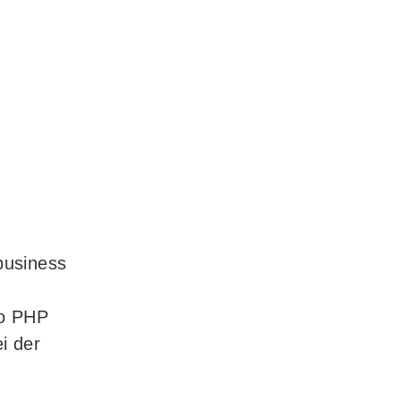
business
to PHP
i der