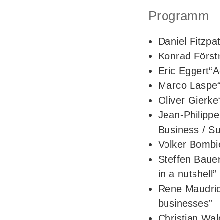
Programm
Daniel Fitzpat
Konrad Förstn
Eric Eggert“A
Marco Laspe“
Oliver Gierk
Jean-Philippe
Business / Sus
Volker Bombi
Steffen Bauer
in a nutshell”
Rene Maudrich
businesses”
Christian Wald