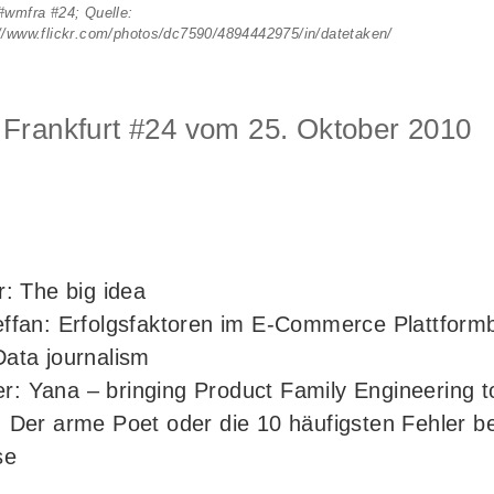
#wmfra #24; Quelle:
://www.flickr.com/photos/dc7590/4894442975/in/datetaken/
rankfurt #24 vom 25. Oktober 2010
r: The big idea
effan: Erfolgsfaktoren im E-Commerce Plattform
Data journalism
: Yana – bringing Product Family Engineering 
 Der arme Poet oder die 10 häufigsten Fehler be
se