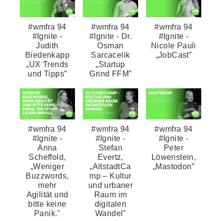
#wmfra 94
#wmfra 94
#wmfra 94
#Ignite -
#Ignite - Dr.
#Ignite -
Judith
Osman
Nicole Pauli
Biedenkapp
Sarcacelik
„JobCast”
„UX Trends
„Startup
und Tipps”
Grind FFM”
#wmfra 94
#wmfra 94
#wmfra 94
#Ignite -
#Ignite -
#Ignite -
Anna
Stefan
Peter
Scheffold,
Evertz,
Löwenstein,
„Weniger
„AltstadtCa
„Mastodon”
Buzzwords,
mp – Kultur
mehr
und urbaner
Agilität und
Raum im
bitte keine
digitalen
Panik."
Wandel”