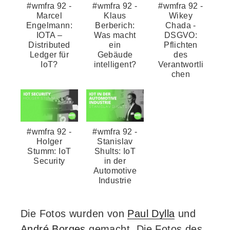
#wmfra 92 -
#wmfra 92 -
#wmfra 92 -
Marcel
Klaus
Wikey
Engelmann:
Berberich:
Chada -
IOTA –
Was macht
DSGVO:
Distributed
ein
Pflichten
Ledger für
Gebäude
des
IoT?
intelligent?
Verantwortli
chen
#wmfra 92 -
#wmfra 92 -
Holger
Stanislav
Stumm: IoT
Shults: IoT
Security
in der
Automotive
Industrie
Die Fotos wurden von
Paul Dylla
und
André Borges
gemacht. Die Fotos des