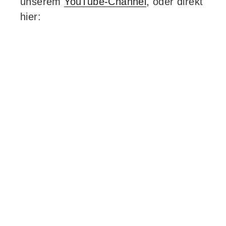
unserem
YouTube-Channel
, oder direkt
hier: