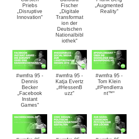
Priebs
Fischer
„Augmented
„Disruptive
„Digitale
Reality”
Innovation”
Transformat
ion der
Deutschen
Nationalbibl
iothek”
#wmfra 95 -
#wmfra 95 -
#wmfra 95 -
Dennis
Katja Evertz
Tom Klein
Becker
„#HessenB
„#Pendlerra
„Facebook
uzz”
nt™“
Instant
Games”