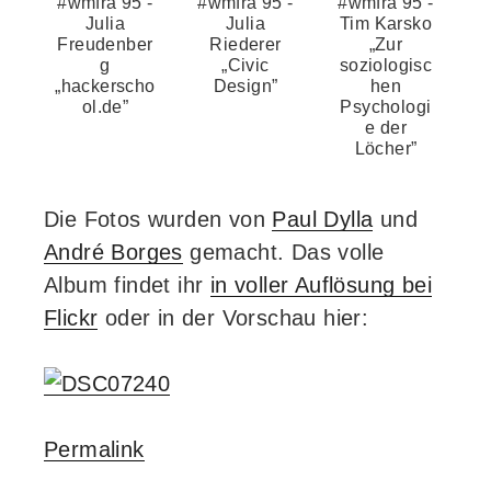
#wmfra 95 -
#wmfra 95 -
#wmfra 95 -
Julia
Julia
Tim Karsko
Freudenber
Riederer
„Zur
g
„Civic
soziologisc
„hackerscho
Design”
hen
ol.de”
Psychologi
e der
Löcher”
Die Fotos wurden von
Paul Dylla
und
André Borges
gemacht. Das volle
Album findet ihr
in voller Auflösung bei
Flickr
oder in der Vorschau hier:
Permalink