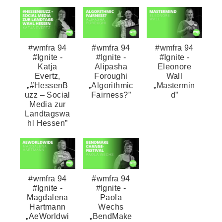
#wmfra 94
#wmfra 94
#wmfra 94
#Ignite -
#Ignite -
#Ignite -
Katja
Alipasha
Eleonore
Evertz,
Foroughi
Wall
„#HessenB
„Algorithmic
„Mastermin
uzz – Social
Fairness?”
d”
Media zur
Landtagswa
hl Hessen”
#wmfra 94
#wmfra 94
#Ignite -
#Ignite -
Magdalena
Paola
Hartmann
Wechs
„AeWorldwi
„BendMake