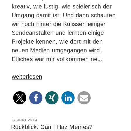
kreativ, wie lustig, wie spielerisch der
Umgang damit ist. Und dann schauten
wir noch hinter die Kulissen einiger
Sendeanstalten und lernten einige
Projekte kennen, wie dort mit den
neuen Medien umgegangen wird.
Etliches war mir vollkommen neu.
„Wie
weiterlesen
ein
Fisch
im
Wasser
–
VERÖFFENTLICHT
6. JUNI 2013
AM
Rückblick: Can I Haz Memes?
mein