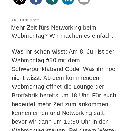
gibt’s
die
Videos
VERÖFFENTLICHT
26. JUNI 2013
AM
Mehr Zeit fürs Networking beim
vom
Webmontag? Wir machen es einfach.
Webmontag
#49“
Was ihr schon wisst: Am 8. Juli ist der
Webmontag #50
mit dem
Schwerpunktabend Code. Was ihr noch
nicht wisst: Ab dem kommenden
Webmontag öffnet die Lounge der
Brotfabrik bereits um 18 Uhr. Für euch
bedeutet mehr Zeit zum ankommen,
kennenlernen und Networking satt,
bevor wir dann um 19:30 Uhr in den
Webmontag starten. Bei gutem Wetter