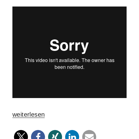
„„Startups“
weiterlesen
–
hier