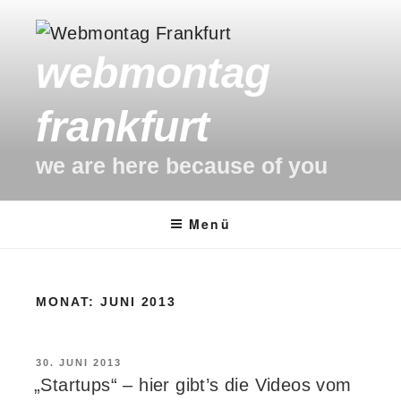
Zum
Inhalt
webmontag
springen
frankfurt
we are here because of you
Menü
MONAT:
JUNI 2013
VERÖFFENTLICHT
30. JUNI 2013
AM
„Startups“ – hier gibt’s die Videos vom