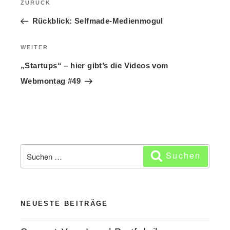
ZURÜCK
Vorheriger
Beitrag
Rückblick: Selfmade-Medienmogul
WEITER
Nächster
Beitrag
„Startups“ – hier gibt’s die Videos vom
Webmontag #49
Suchen
Suchen
nach:
NEUESTE BEITRÄGE