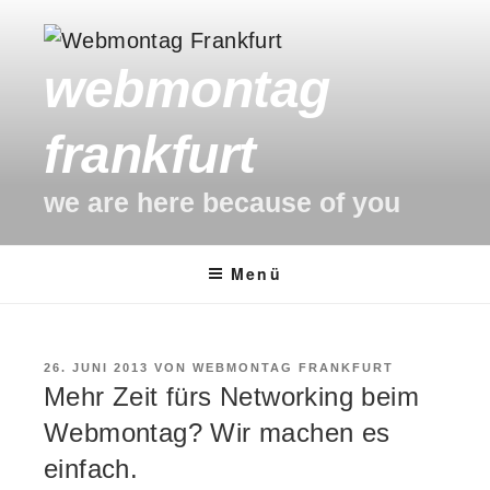
Zum
Inhalt
webmontag
springen
frankfurt
we are here because of you
Menü
VERÖFFENTLICHT
26. JUNI 2013
VON
WEBMONTAG FRANKFURT
AM
Mehr Zeit fürs Networking beim
Webmontag? Wir machen es
einfach.