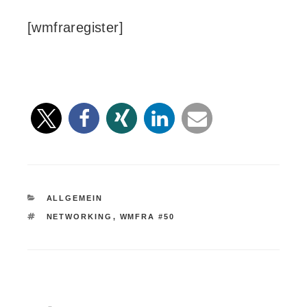
[wmfraregister]
KATEGORIEN
ALLGEMEIN
SCHLAGWÖRTER
NETWORKING
,
WMFRA #50
Beitragsnavigation