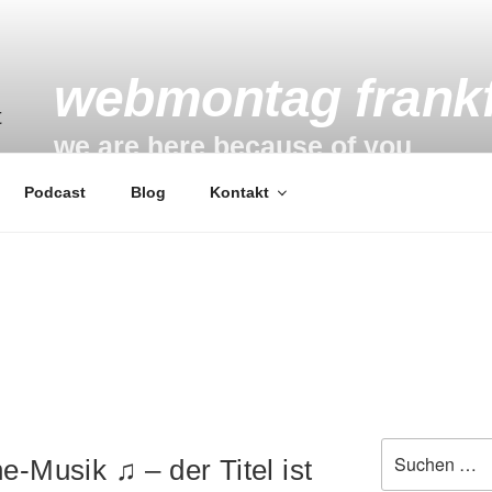
webmontag frankf
we are here because of you
Podcast
Blog
Kontakt
Suchen
-Musik ♫ – der Titel ist
nach: