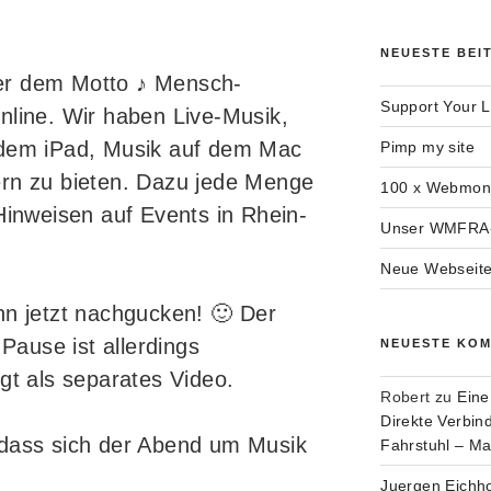
NEUESTE BEI
er dem Motto ♪ Mensch-
Support Your L
nline. Wir haben Live-Musik,
 dem iPad, Musik auf dem Mac
Pimp my site
ern zu bieten. Dazu jede Menge
100 x Webmont
Hinweisen auf Events in Rhein-
Unser WMFRA-
Neue Webseite
nn jetzt nachgucken! 🙂 Der
 Pause ist allerdings
NEUESTE KO
gt als separates Video.
Robert
zu
Eine
Direkte Verbi
 dass sich der Abend um Musik
Fahrstuhl – M
Juergen Eichh