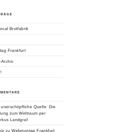
TRÄGE
ocal Brotfabrik
ag Frankfurt
Archiv
!
MMENTARE
 unerschöpfliche Quelle: Die
ndung zum Weltraum per
arkus Landgraf
olz
zu
Webmontag Frankfurt