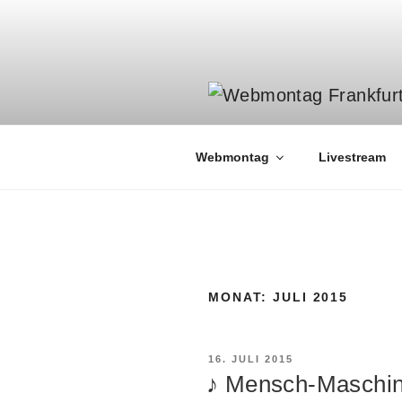
Zum
Inhalt
springen
Webmontag
Livestream
MONAT:
JULI 2015
VERÖFFENTLICHT
16. JULI 2015
AM
♪ Mensch-Maschine