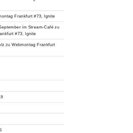
ntag Frankfurt #73, Ignite
September im Stream-Café
zu
kfurt #73, Ignite
olz
zu
Webmontag Frankfurt
V
19
5