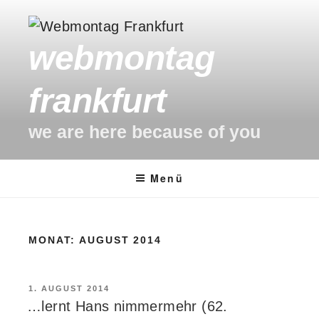
Zum
Inhalt
webmontag
springen
frankfurt
we are here because of you
Menü
MONAT:
AUGUST 2014
VERÖFFENTLICHT
1. AUGUST 2014
AM
…lernt Hans nimmermehr (62.