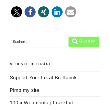
lernt
Hans
nimmermehr
(62.
Webmontag
im
Suchen
Suchen
Rückblick)“
nach:
NEUESTE BEITRÄGE
Support Your Local Brotfabrik
Pimp my site
100 x Webmontag Frankfurt