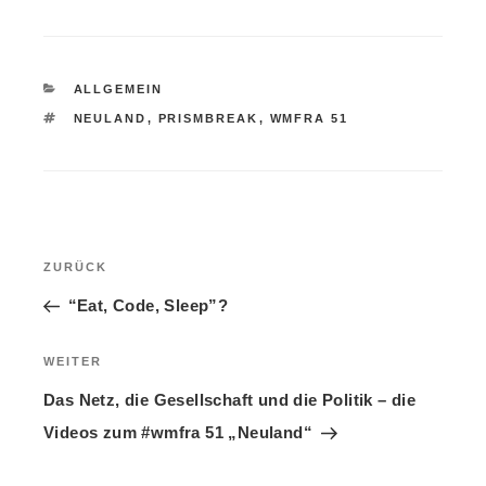
KATEGORIEN
ALLGEMEIN
SCHLAGWÖRTER
NEULAND
,
PRISMBREAK
,
WMFRA 51
Beitragsnavigation
ZURÜCK
Vorheriger
Beitrag
“Eat, Code, Sleep”?
WEITER
Nächster
Beitrag
Das Netz, die Gesellschaft und die Politik – die
Videos zum #wmfra 51 „Neuland“