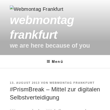
Zum
Inhalt
webmontag
springen
frankfurt
we are here because of you
Menü
VERÖFFENTLICHT
13. AUGUST 2013
VON
WEBMONTAG FRANKFURT
AM
#PrismBreak – Mittel zur digitalen
Selbstverteidigung