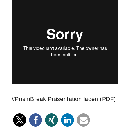
#PrismBreak Präsentation laden (PDF)