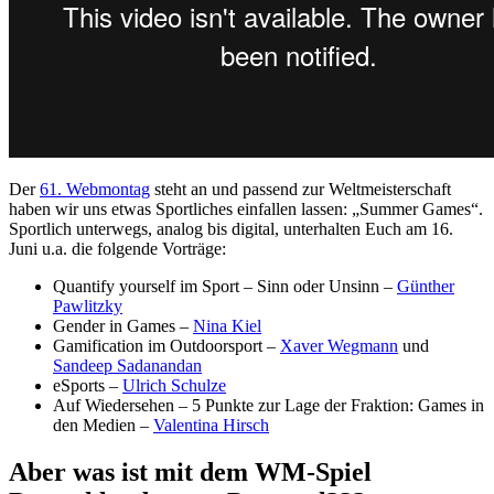
Der
61. Webmontag
steht an und passend zur Weltmeisterschaft
haben wir uns etwas Sportliches einfallen lassen: „Summer Games“.
Sportlich unterwegs, analog bis digital, unterhalten Euch am 16.
Juni u.a. die folgende Vorträge:
Quantify yourself im Sport – Sinn oder Unsinn –
Günther
Pawlitzky
Gender in Games –
Nina Kiel
Gamification im Outdoorsport –
Xaver Wegmann
und
Sandeep Sadanandan
eSports –
Ulrich Schulze
Auf Wiedersehen – 5 Punkte zur Lage der Fraktion: Games in
den Medien –
Valentina Hirsch
Aber was ist mit dem WM-Spiel