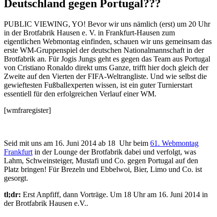
Deutschland gegen Portugal???
PUBLIC VIEWING, YO! Bevor wir uns nämlich (erst) um 20 Uhr
in der Brotfabrik Hausen e. V. in Frankfurt-Hausen zum
eigentlichen Webmontag einfinden, schauen wir uns gemeinsam das
erste WM-Gruppenspiel der deutschen Nationalmannschaft in der
Brotfabrik an. Für Jogis Jungs geht es gegen das Team aus Portugal
von Cristiano Ronaldo direkt ums Ganze, trifft hier doch gleich der
Zweite auf den Vierten der FIFA-Weltrangliste. Und wie selbst die
gewieftesten Fußballexperten wissen, ist ein guter Turnierstart
essentiell für den erfolgreichen Verlauf einer WM.
[wmfraregister]
Seid mit uns am 16. Juni 2014 ab 18 Uhr beim
61. Webmontag
Frankfurt
in der Lounge der Brotfabrik dabei und verfolgt, was
Lahm, Schweinsteiger, Mustafi und Co. gegen Portugal auf den
Platz bringen! Für Brezeln und Ebbelwoi, Bier, Limo und Co. ist
gesorgt.
tl;dr:
Erst Anpfiff, dann Vorträge. Um 18 Uhr am 16. Juni 2014 in
der Brotfabrik Hausen e.V..