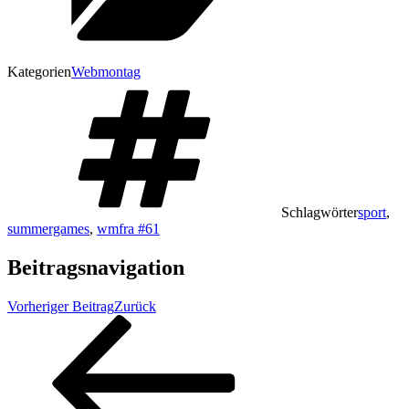
Kategorien
Webmontag
Schlagwörter
sport
,
summergames
,
wmfra #61
Beitragsnavigation
Vorheriger Beitrag
Zurück