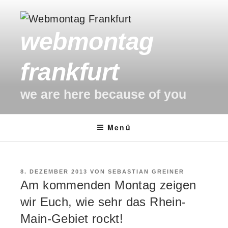
Zum
Inhalt
webmontag
springen
frankfurt
we are here because of you
Menü
VERÖFFENTLICHT
8. DEZEMBER 2013
VON
SEBASTIAN GREINER
AM
Am kommenden Montag zeigen
wir Euch, wie sehr das Rhein-
Main-Gebiet rockt!