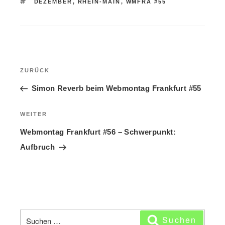
SCHLAGWÖRTER
DEZEMBER
,
RHEIN-MAIN
,
WMFRA #55
Beitragsnavigation
ZURÜCK
Vorheriger
Beitrag
Simon Reverb beim Webmontag Frankfurt #55
WEITER
Nächster
Beitrag
Webmontag Frankfurt #56 – Schwerpunkt:
Aufbruch
Suchen
Suchen