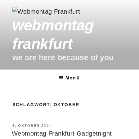
Zum
Inhalt
webmontag
springen
frankfurt
we are here because of you
Menü
SCHLAGWORT:
OKTOBER
VERÖFFENTLICHT
6. OKTOBER 2014
AM
Webmontag Frankfurt Gadgetnight