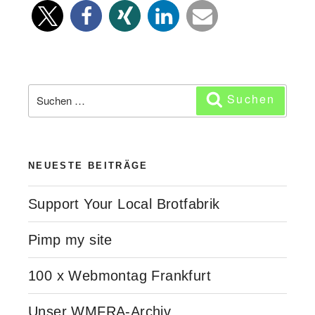
Gadgetnight
beim
dem
Schwerpunktabend
„Der
Suchen
Suchen
Geist
nach:
in
der
NEUESTE BEITRÄGE
Maschine““
Support Your Local Brotfabrik
Pimp my site
100 x Webmontag Frankfurt
Unser WMFRA-Archiv