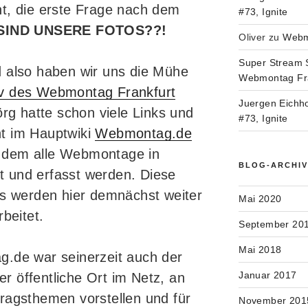
t, die erste Frage nach dem
#73, Ignite
SIND UNSERE FOTOS??!
Oliver
zu
Webmo
Super Stream 
 also haben wir uns die Mühe
Webmontag Fran
iv des Webmontag Frankfurt
Juergen Eichh
örg hatte schon viele Links und
#73, Ignite
t im Hauptwiki
Webmontag.de
 dem alle Webmontage in
BLOG-ARCHI
 und erfasst werden. Diese
os werden hier demnächst weiter
Mai 2020
rbeitet.
September 20
Mai 2018
g.de war seinerzeit auch der
Januar 2017
 öffentliche Ort im Netz, an
ragsthemen vorstellen und für
November 201