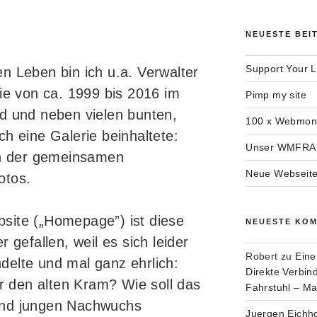
NEUESTE BEI
Support Your L
n Leben bin ich u.a. Verwalter
die von ca. 1999 bis 2016 im
Pimp my site
d und neben vielen bunten,
100 x Webmont
h eine Galerie beinhaltete:
Unser WMFRA-
rn der gemeinsamen
Neue Webseite
otos.
site („Homepage”) ist diese
NEUESTE KO
 gefallen, weil es sich leider
Robert
zu
Eine
elte und mal ganz ehrlich:
Direkte Verbi
ür den alten Kram? Wie soll das
Fahrstuhl – M
und jungen Nachwuchs
Juergen Eichh