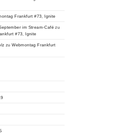
ntag Frankfurt #73, Ignite
September im Stream-Café
zu
kfurt #73, Ignite
olz
zu
Webmontag Frankfurt
V
19
5