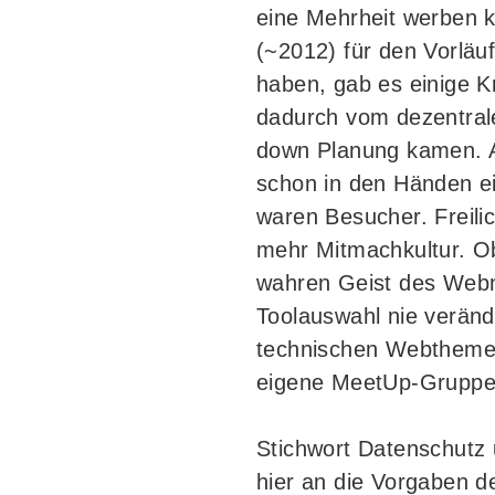
eine Mehrheit werben k
(~2012) für den Vorläu
haben, gab es einige Kri
dadurch vom dezentrale
down Planung kamen. A
schon in den Händen ei
waren Besucher. Freili
mehr Mitmachkultur. O
wahren Geist des Webm
Toolauswahl nie veränd
technischen Webthemen, 
eigene MeetUp-Gruppen
Stichwort Datenschut
hier an die Vorgaben d