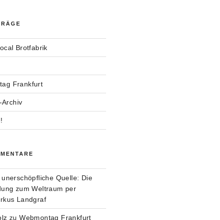
TRÄGE
ocal Brotfabrik
ag Frankfurt
Archiv
!
MMENTARE
 unerschöpfliche Quelle: Die
ndung zum Weltraum per
arkus Landgraf
olz
zu
Webmontag Frankfurt