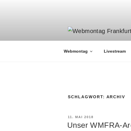
Zum
Inhalt
springen
Webmontag
Livestream
SCHLAGWORT:
ARCHIV
VERÖFFENTLICHT
11. MAI 2018
AM
Unser WMFRA-Ar