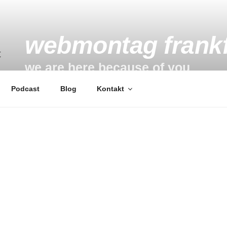
webmontag frankf
we are here because of you
Podcast
Blog
Kontakt