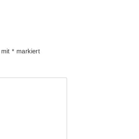
d mit
*
markiert