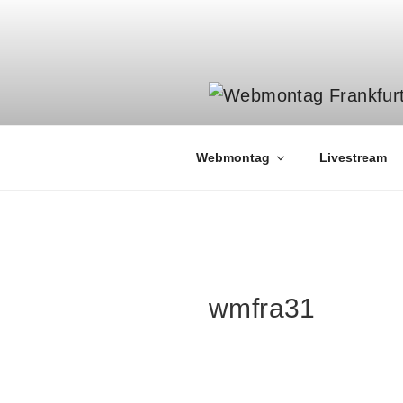
Zum
Inhalt
springen
Webmontag
Livestream
wmfra31