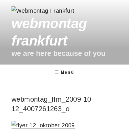
Zum
Inhalt
webmontag
springen
frankfurt
we are here because of you
Menü
webmontag_ffm_2009-10-
12_4007261263_o