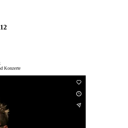
012
k
nd Konzerte