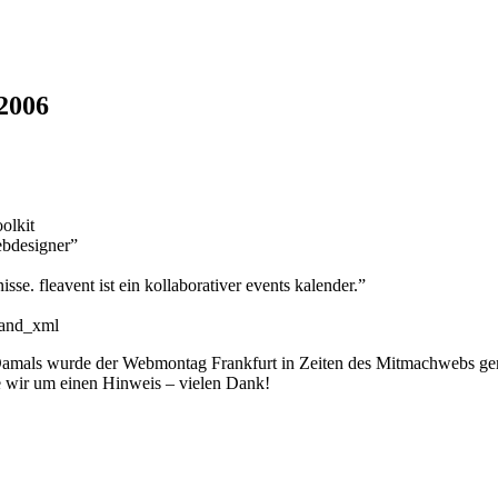
2006
olkit
ebdesigner”
e. fleavent ist ein kollaborativer events kalender.”
_and_xml
als wurde der Webmontag Frankfurt in Zeiten des Mitmachwebs gemeins
 wir um einen Hinweis – vielen Dank!