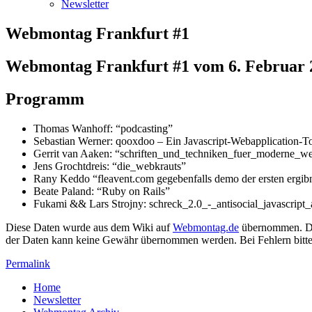
Newsletter
Webmontag Frankfurt #1
Webmontag Frankfurt #1 vom 6. Februar 
Programm
Thomas Wanhoff: “podcasting”
Sebastian Werner: qooxdoo – Ein Javascript-Webapplication-To
Gerrit van Aaken: “schriften_und_techniken_fuer_moderne_w
Jens Grochtdreis: “die_webkrauts”
Rany Keddo “fleavent.com gegebenfalls demo der ersten ergibniss
Beate Paland: “Ruby on Rails”
Fukami && Lars Strojny: schreck_2.0_-_antisocial_javascript
Diese Daten wurde aus dem Wiki auf
Webmontag.de
übernommen. Dam
der Daten kann keine Gewähr übernommen werden. Bei Fehlern bitte
Permalink
Home
Newsletter